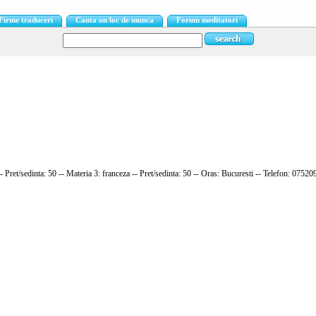
Firme traduceri
Cauta un loc de munca
Forum meditatori
- Pret/sedinta: 50 -- Materia 3: franceza -- Pret/sedinta: 50 -- Oras: Bucuresti -- Telefon: 0752