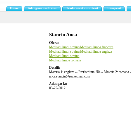
Home
Adaugare meditator
Traducatori autorizati
Interpreti
Stanciu Anca
Ofera:
Meditatii limbi straine/Meditatii limba franceza
Meditatii limbi straine/Meditatii limba engleza
Meditatii limbi straine
Meditatii limba romana
Detalii:
Materia 1: engleza -- Pret/sedinta: 50 -- Materia 2: romana -
anca.stanciu@rocketmail.com
Adaugat la:
03-22-2012