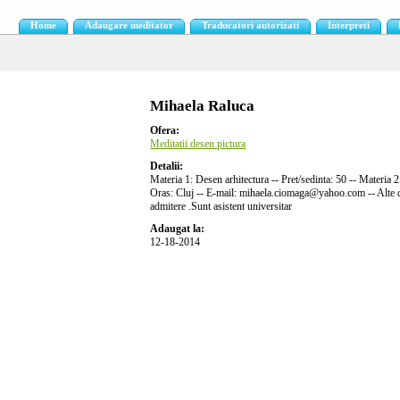
Home
Adaugare meditator
Traducatori autorizati
Interpreti
Mihaela Raluca
Ofera:
Meditatii desen pictura
Detalii:
Materia 1: Desen arhitectura -- Pret/sedinta: 50 -- Materia 2:
Oras: Cluj -- E-mail: mihaela.ciomaga@yahoo.com -- Alte deta
admitere .Sunt asistent universitar
Adaugat la:
12-18-2014