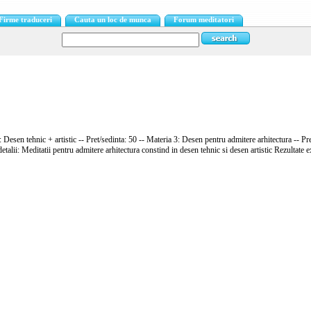
Firme traduceri
Cauta un loc de munca
Forum meditatori
 Desen tehnic + artistic -- Pret/sedinta: 50 -- Materia 3: Desen pentru admitere arhitectura -- Pre
lii: Meditatii pentru admitere arhitectura constind in desen tehnic si desen artistic Rezultate e