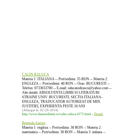
CALIN RALUCA
Materia 1: ITALIANA -- Pret/sedinta: 35 RON -- Materia 2:
ENGLEZA -- Pret/sedinta: 40 RON -- Oras: BUCURESTI --
Telefon: 0733653700 -- E-mail: ralucatodirascu@yahoo.com --
Alte detalii: ABSOLVENTA LIMBI SI LITERATURI
STRAINE UNIV. BUCURESTI, SECTIA ITALIANA-
ENGLEZA, TRADUCATOR AUTORIZAT DE MIN.
JUSTITIEI, EXPERIENTA PESTE 10 ANI
(Adaugat la: 02-20-2014)
-
http://www.daumeditatii.ro/calin-raluca-l175.html
Detalii
Brignola Aurora
Materia 1: engleza -- Pret/sedinta: 30 RON -- Materia 2:
matematica -- Pret/sedinta: 30 RON -- Materia 3: italiana --