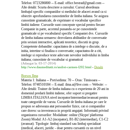
Telefon: 0723286800 -- E-mail: office.bestrad@gmail.com --
Alte detalii: Scurta descriere a cursului: Cursul abordeaza
limbajul specific companiilor si mediului de afaceri avand ca si
obiectiv aprofundarea cunostintelor de limba italiana. Se asigura
cunostinte gramaticale, de exprimare si vocabular specifice
limbii italiene. Cursurile sunt concepute special pentru fiecare
Companie in parte, accentul punandu-se pe cunostintele
gramaticale si pe vocabularul specific Companiei dvs. Cursurile
de limba italiana urmaresc dezvolarea abilitatilor de conversatie
prin sesiuni interactive, aplicatii teoretice, discutii in grup.
Competente dobandite: capacitatea de a intelege o discutie, de a
initia, intretine si finaliza o conversatie; capacitatea de a citi,
intelege si reproduce texte adecvate nevoilor individului in limba
italiana; cunostinte de vocabular si gramatical
(Adaugat la: 03-17-2014)
-
http://www.daumeditatii.ro/andrei-carmen-l202.html
Detalii
Borsos Ilma
Materia 1: Italiana -- Pret/sedinta: 70 -- Oras: Timisoara --
Telefon: 0740510184 -- E-mail: ilma.a@live.com -- Website: --
Alte detalii: Trainer de limba italiana cu o experienta de 20 ani in
domeniul predarii limbii italiene, ofer suport si pregatire
LIMBA ITALIANA nivel incepator/intermediar/avansati pentru
toate categoriile de varsta. Cursurile de limba italiana pe care le
propun se adreseaza atat persoanelor fizice, cat si companiilor
care doresc sa investeasca in propriii angajati. Informatii privind
organizarea cursurilor: Modalitate: online (Skype/ platforma
Zoom) Modul: A1-A2 (incepator), B1-B2 (intermediar), C1-C2
(avansat). Tipologie: limbaj standard sau limbaj specializat
(medical, afaceri, juridic - doar pentru cursantii cu un nivel