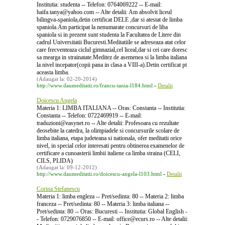
Institutia: studenta -- Telefon: 0764069222 -- E-mail:
haifa.tanya@yahoo.com -- Alte detalii: Am absolvit liceul
bilingva-spaniola,detin certificat DELE ,dar si atestat de limba
spaniola.Am participat la nenumarate concursuri de liba
spaniola si in prezent sunt studenta la Facultatea de Litere din
cadrul Universitatii Bucuresti.Meditatiile se adreseaza atat celor
care frecventeaza ciclul gimnazial,cel liceal,dar si cei care doresc
sa mearga in strainatate.Meditez de asemenea si la limba italiana
la nivel incepator(copii pana in clasa a VIII-a).Detin certificat pt
aceasta limba.
(Adaugat la: 02-20-2014)
-
http://www.daumeditatii.ro/francu-tania-l184.html
Detalii
Doicescu Angela
Materia 1: LIMBA ITALIANA -- Oras: Constanta -- Institutia:
Constanta -- Telefon: 0722469919 -- E-mail:
traduzioni@easynet.ro -- Alte detalii: Profesoara cu rezultate
deosebite la catedra, la olimpiadele si concursurile scolare de
limba italiana, etapa judeteana si nationala, ofer meditatii orice
nivel, in special celor interesati pentru obtinerea examenelor de
certificare a cunoasterii limbii italiene ca limba straina (CELI,
CILS, PLIDA)
(Adaugat la: 09-12-2012)
-
http://www.daumeditatii.ro/doicescu-angela-l103.html
Detalii
Corina Stefanescu
Materia 1: limba engleza -- Pret/sedinta: 80 -- Materia 2: limba
franceza -- Pret/sedinta: 80 -- Materia 3: limba italiana --
Pret/sedinta: 80 -- Oras: Bucuresti -- Institutia: Global English -
- Telefon: 0729076850 -- E-mail: office@ecurs.ro -- Alte detalii: