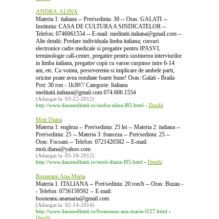
ANDRA-ALINA
Materia 1: italiana -- Pret/sedinta: 30 -- Oras: GALATI --
Institutia: CASA DE CULTURA A SINDICATELOR --
Telefon: 0746061554 -- E-mail: meditatii.italiana@gmail.com --
Alte detalii: Predare individuala limba italiana; cursuri
electronice cadre medicale si pregatire pentru IPASVI,
terminologie call-center, pregatire pentru sustinerea interviurilor
in limba italiana, pregatire copii cu varste curpinse intre 6-14
ani, etc. Cu vointa, perseverenta si implicare de ambele parti,
oricine poate avea rezultate foarte bune! Oras: Galati - Braila
Pret: 30 ron - 1h30\'\' Categorie: Italiana
meditatii.italiana@gmail.com 074.606.1554
(Adaugat la: 03-22-2012)
-
http://www.daumeditatii.ro/andra-alina-l85.html
Detalii
Moti Diana
Materia 1: engleza -- Pret/sedinta: 25 lei -- Materia 2: italiana --
Pret/sedinta: 25 -- Materia 3: franceza -- Pret/sedinta: 25 --
Oras: Focsani -- Telefon: 0721420582 -- E-mail:
moti.diana@yahoo.com
(Adaugat la: 05-18-2012)
-
http://www.daumeditatii.ro/moti-diana-l95.html
Detalii
Bosneanu Ana-Maria
Materia 1: ITALIANA -- Pret/sedinta: 20 ron/h -- Oras: Buzau -
- Telefon: 0756159592 -- E-mail:
bosneanu.anamaria@gmail.com
(Adaugat la: 02-14-2014)
-
http://www.daumeditatii.ro/bosneanu-ana-maria-l127.html
Detalii