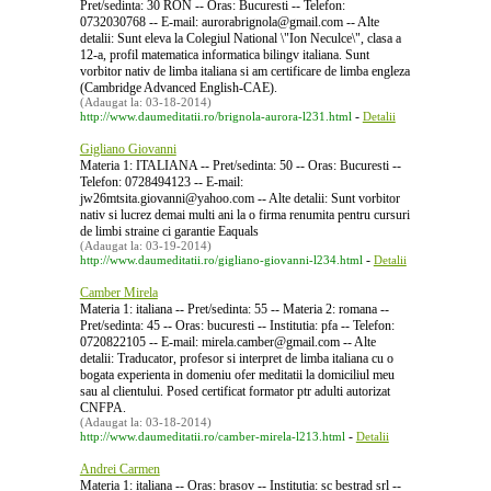
Pret/sedinta: 30 RON -- Oras: Bucuresti -- Telefon:
0732030768 -- E-mail: aurorabrignola@gmail.com -- Alte
detalii: Sunt eleva la Colegiul National \"Ion Neculce\", clasa a
12-a, profil matematica informatica bilingv italiana. Sunt
vorbitor nativ de limba italiana si am certificare de limba engleza
(Cambridge Advanced English-CAE).
(Adaugat la: 03-18-2014)
-
http://www.daumeditatii.ro/brignola-aurora-l231.html
Detalii
Gigliano Giovanni
Materia 1: ITALIANA -- Pret/sedinta: 50 -- Oras: Bucuresti --
Telefon: 0728494123 -- E-mail:
jw26mtsita.giovanni@yahoo.com -- Alte detalii: Sunt vorbitor
nativ si lucrez demai multi ani la o firma renumita pentru cursuri
de limbi straine ci garantie Eaquals
(Adaugat la: 03-19-2014)
-
http://www.daumeditatii.ro/gigliano-giovanni-l234.html
Detalii
Camber Mirela
Materia 1: italiana -- Pret/sedinta: 55 -- Materia 2: romana --
Pret/sedinta: 45 -- Oras: bucuresti -- Institutia: pfa -- Telefon:
0720822105 -- E-mail: mirela.camber@gmail.com -- Alte
detalii: Traducator, profesor si interpret de limba italiana cu o
bogata experienta in domeniu ofer meditatii la domiciliul meu
sau al clientului. Posed certificat formator ptr adulti autorizat
CNFPA.
(Adaugat la: 03-18-2014)
-
http://www.daumeditatii.ro/camber-mirela-l213.html
Detalii
Andrei Carmen
Materia 1: italiana -- Oras: brasov -- Institutia: sc bestrad srl --