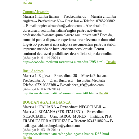
Detalii
Cotruta Alexandra
Materia 1: Limba Italiana -- Pret/sedinta: 65 -- Materia 2: Limba
engleza -- Pret/sedinta: 60 -- Oras: Iasi -- Telefon: 0765290802
-- E-mail: popica.alexandra@yahoo.com -- Alte detalii: Iti
doresti sa inveti limba italiana/englez pentru activitatea
profesionala / vacanta /pura placere sau universitate? Daca da,
atunci iti pun la dispozitie experienta mea relevanta in domeniul
lingvistic/ predare si abia astept sa ne cunoastem pentru a stabili
impreuna metoda de lucru eficienta nevoilor tale. Pentru
confortul dvs. aveti posibilitatea de a solicita si predare online.
(Adaugat la: 01-14-2021)
-
https://www.daumeditatii.ro/cotruta-alexandra-l295.html
Detalii
Rusu Andreea
Materia 1: Engleza -- Pret/sedinta: 30 -- Materia 2: italiana --
Pret/sedinta: 30 -- Oras: Bucuresti -- Institutia: Meditatie --
Telefon: 07210333368 -- E-mail: deea_ffs@yahoo.com
(Adaugat la: 03-19-2014)
-
http://www.daumeditatii.ro/rusu-andreea-l248.html
Detalii
BOGDAN AGATHA BIANCA
Materia 1: ITALIANA -- Pret/sedinta: NEGOCIABIL --
Materia 2: ROMANA (PTR. ITALIENI) -- Pret/sedinta:
NEGOCIABIL -- Oras: TARGU-MURES -- Institutia: PFA
TRADUCATOR AUTORIZAT -- Telefon: 0741210820 -- E-
mail: agathabiancabogdan@yahoo.com
(Adaugat la: 03-19-2014)
-
http://www.daumeditatii.ro/bogdan-agatha-bianca-l235.html
Detalii