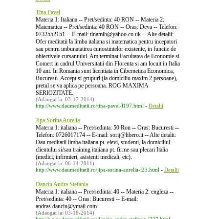
Tina Pavel
Materia 1: Italiana -- Pret/sedinta: 40 RON -- Materia 2:
Matematica -- Pret/sedinta: 40 RON -- Oras: Deva -- Telefon:
0732552151 -- E-mail: tinamih@yahoo.co.uk -- Alte detalii:
Ofer meditatii la limba italiana si matematica pentru incepatori
sau pentru imbunatatirea cunostintelor existente, in functie de
obiectivele cursantului. Am terminat Facultatea de Economie si
Comert in cadrul Universitatii din Florenta si am locuit in Italia
10 ani. In Romania sunt licentiata in Cibernetica Economica,
Bucuresti. Accept si grupuri (la domiciliu maxim 2 persoane),
pretul se va aplica pe persoana. ROG MAXIMA
SERIOZITATE.
(Adaugat la: 03-17-2014)
-
http://www.daumeditatii.ro/tina-pavel-l197.html
Detalii
Jipa Sorina Aurelia
Materia 1: italiana -- Pret/sedinta: 50 Ron -- Oras: Bucuresti --
Telefon: 0726017174 -- E-mail: sorij@libero.it -- Alte detalii:
Dau meditatii limba italiana pt. elevi, studenti, la domiciliul
clientului si/sau training italiana pt. firme sau plecari Italia
(medici, infirmieri, asistenti medicali, etc).
(Adaugat la: 06-14-2011)
-
http://www.daumeditatii.ro/jipa-sorina-aurelia-l23.html
Detalii
Danciu Andra Stefania
Materia 1: italiana -- Pret/sedinta: 40 -- Materia 2: engleza --
Pret/sedinta: 40 -- Oras: Bucuresti -- E-mail:
andras.danciu@ymail.com
(Adaugat la: 03-18-2014)