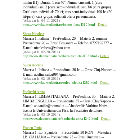
minim B1). Durata: 1 ora 40''. Numar cursanti: 1 (curs
individual) sau 2 (curs semi-individual) sau 3/6 (curs grupa).
Tarif: curs individual: 70 lei; curs semi-individual: 100 lei (50
lei/pers); curs grupa: solicitati oferta personalizata.
(Adaugat la: 04-11-2021)
-
https://www.daumeditatii.ro/borsos-ilma-l310.html
Detalii
Sbera Nicoleta
Materia 1: italiana -- Pret/sedinta: 20 -- Materia 2: romana --
Pret/sedinta: 20 -- Oras: Timisoara -- Telefon: 0727192777 --
E-mail: nicolesbera@yahoo.com
(Adaugat la: 02-20-2014)
-
http://www.daumeditatii.ro/sbera-nicoleta-l192.html
Detalii
Sulcu Adelina
Materia 1: Italiana -- Pret/sedinta: 30 lei -- Oras: Cluj-Napoca --
E-mail: adelina.sulcu99@gmail.com
(Adaugat la: 02-16-2018)
-
https://www.daumeditatii.ro/sulcu-adelina-l282.html
Detalii
Paolicchi Anita
Materia 1: LIMBA ITALIANA -- Pret/sedinta: 35 -- Materia 2:
LIMBA ENGLEZA -- Pret/sedinta: 35 -- Oras: Cluj Napoca --
E-mail: anitanilla@hotmail.it -- Alte detalii: Vorbitor Nativ,
licenta la Universitatea din Pisa, la Facultatea de Litere.
(Adaugat la: 03-19-2014)
-
http://www.daumeditatii.ro/paolicchi-anita-l242.html
Detalii
Francu Tania
Materia 1: Lb. Spaniola -- Pret/sedinta: 30 RON -- Materia 2:
LB. iTALIANA -- Pret/sedinta: 25 -- Oras: Bucuresti --