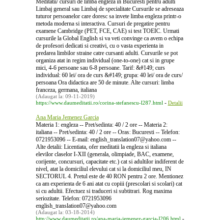
Meditatii/ cursuri de limba engleza in Bucuresti pentru adulti
Limbaj general sau Limbaj de specialitate Cursurile se adreseaza
tuturor persoanelor care doresc sa invete limba engleza printr-o
metoda moderna si interactiva. Cursuri de pregatire pentru
examene Cambridge (PET, FCE, CAE) si test TOEIC. Urmati
cursurile la Global English si va veti convinge ca avem o echipa
de profesori dedicati si creativi, cu o vasta experienta in
predarea limbilor straine catre cursanti adulti. Cursurile se pot
organiza atat in regim individual (one-to-one) cat si in grupe
mici, 4-6 persoane sau 6-8 persoane. Tarif: &#149; curs
individual: 60 lei/ ora de curs &#149; grupa: 40 lei/ ora de curs/
persoana Ora didactica are 50 de minute. Alte cursuri: limba
franceza, germana, italiana
(Adaugat la: 09-11-2019)
-
https://www.daumeditatii.ro/corina-stefanescu-l287.html
Detalii
Ana Maria Jemenez Garcia
Materia 1: engleza -- Pret/sedinta: 40 / 2 ore -- Materia 2:
italiana -- Pret/sedinta: 40 / 2 ore -- Oras: Bucuresti -- Telefon:
0721953096 -- E-mail: english_translation07@yahoo.com --
Alte detalii: Licentiata, ofer meditatii la engleza si italiana
elevilor claselor I-XII (generala, olimpiade, BAC, examene,
corijente, concursuri, capacitate etc.) cat si adultilor indiferent de
nivel, atat la domiciliul elevului cat si la domiciliul meu, IN
SECTORUL 4. Pretul este de 40 RON pentru 2 ore. Mentionez
ca am experienta de 6 ani atat cu copiii (prescolari si scolari) cat
si cu adultii. Efectuez si traduceri si subtitrari. Rog maxima
seriozitate. Telefon: 0721953096
english_translation07@yahoo.com
(Adaugat la: 03-18-2014)
-
http://www.daumeditatii.ro/ana-maria-jemenez-garcia-l206.html