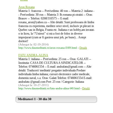
Aron Roxana
Materia 1: franceza -- Pret/sedinta: 40 ron -- Materia 2: italiana -
- Pret/sedinta: 30 ron -- Materia 3: lb.romana pt.straini -- Oras:
Brasov -- Telefon: 0268/310575 -- E-mail:
roxana_aron@yahoo.ca -- Alte detalii: Sunt profesoara de limba
franceza cu experienta, meditez orice nivel, inclusiv pt.plecari in
Quebec sau in Belgia, Franta etc. Italiana e un hobby,am invatat-
o in liceu, la \"Unirea\" si mi-a fost de folos in diverse
imprejurari (cum ar fi gasirea unui job, pe bune)... Astept
doritori!
(Adaugat la: 02-19-2014)
-
http://www.daumeditatii.ro/aron-roxana-l169.html
Detalii
FATU ANDRA-ALINA
Materia 1: italiana -- Pret/sedinta: 25 ron -- Oras: GALATI --
Institutia: CASA DE CULTURA A SINDICATELOR --
Telefon: 0746061554 -- E-mail: andrafatu@gmail.com -- Alte
detalii: Traduceri/ meditatii/ pregatire individuala Predare
individuala limba italiana; cursuri electronice cadre medicale,
domeniu naval, s.a. Oras: Galati Telefon: 0746061554 E-mail:
andrafatu @gmail.com Pret: 25 ron / Categorie: Italiana
(Adaugat la: 10-27-2011)
-
http://www.daumeditatii.ro/fatu-andra-alina-l40.html
Detalii
Meditatori 1 - 30 din 30