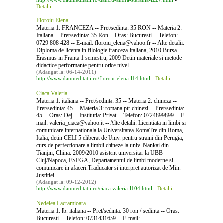
-
http://www.daumeditatii.ro/danciu-andra-stefania-l227.html
Detalii
Floroiu Elena
Materia 1: FRANCEZA -- Pret/sedinta: 35 RON -- Materia 2:
Italiana -- Pret/sedinta: 35 Ron -- Oras: Bucuresti -- Telefon:
0729 808 428 -- E-mail: floroiu_elena@yahoo.fr -- Alte detalii:
Diploma de licenta in filologie franceza-italiana, 2010 Bursa
Erasmus in Franta 1 semestru, 2009 Detin materiale si metode
didactice performante pentru orice nivel.
(Adaugat la: 06-14-2011)
-
http://www.daumeditatii.ro/floroiu-elena-l14.html
Detalii
Ciaca Valeria
Materia 1: italiana -- Pret/sedinta: 35 -- Materia 2: chineza --
Pret/sedinta: 45 -- Materia 3: romana ptr chinezi -- Pret/sedinta:
45 -- Oras: Dej -- Institutia: Privat -- Telefon: 0724899899 -- E-
mail: valeria_ciaca@yahoo.it -- Alte detalii: Licentiata in limbi si
comunicare internationala la Universitatea RomaTre din Roma,
Italia; detin CELI 5 eliberat de Univ. pentru straini din Perugia;
curs de perfectionare a limbii chineze la univ. Nankai din
Tianjin, China. 2009/2010 asistent universitar la UBB
Cluj/Napoca, FSEGA, Departamentul de limbi moderne si
comunicare in afaceri.Traducator si interpret autorizat de Min.
Justitiei.
(Adaugat la: 09-12-2012)
-
http://www.daumeditatii.ro/ciaca-valeria-l104.html
Detalii
Nedelea Lacramioara
Materia 1: lb. italiana -- Pret/sedinta: 30 ron / sedinta -- Oras:
Bucuresti -- Telefon: 0731431659 -- E-mail: