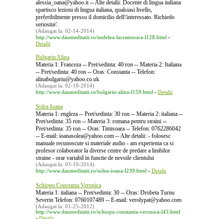
alessia_oana@yahoo.it -- Alte detalii: Docente di lingua italiana
spartisco lezioni di lingua italiana, qualsiasi livello,
preferibilmente presso il domicilio dell\'interessato. Richiedo
seriosita\'.
(Adaugat la: 02-14-2014)
-
http://www.daumeditatii.ro/nedelea-lacramioara-l128.html
Detalii
Bulgariu Alina
Materia 1: Franceza -- Pret/sedinta: 40 ron -- Materia 2: Italiana
-- Pret/sedinta: 40 ron -- Oras: Constanta -- Telefon:
alinabulgariu@yahoo.co.uk
(Adaugat la: 02-18-2014)
-
http://www.daumeditatii.ro/bulgariu-alina-l159.html
Detalii
Solea Ioana
Materia 1: engleza -- Pret/sedinta: 30 ron -- Materia 2: italiana --
Pret/sedinta: 35 ron -- Materia 3: romana pentru straini --
Pret/sedinta: 35 ron -- Oras: Timisoara -- Telefon: 0762286042
-- E-mail: ioanasolea@yahoo.com -- Alte detalii: - folosesc
manuale recunoscute si materiale audio - am experienta ca si
profesor colaborator la diverse centre de predare a limbilor
straine - orar variabil in functie de nevoile clientului
(Adaugat la: 03-19-2014)
-
http://www.daumeditatii.ro/solea-ioana-l239.html
Detalii
Schiopu Constanta Veronica
Materia 1: italiana -- Pret/sedinta: 30 -- Oras: Drobeta Turnu
Severin Telefon: 0760107489 -- E-mail: verolypat@yahoo.com
(Adaugat la: 01-25-2012)
http://www.daumeditatii.ro/schiopu-constanta-veronica-l43.html
-
Detalii