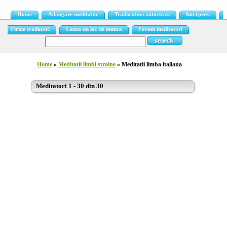
Home
Adaugare meditator
Traducatori autorizati
Interpreti
Firme traduceri
Cauta un loc de munca
Forum meditatori
Home
»
Meditatii limbi straine
» Meditatii limba italiana
Meditatori 1 - 30 din 30