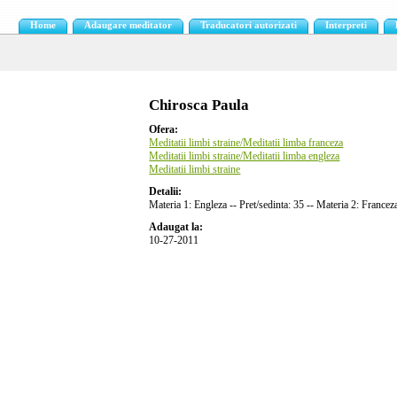
Home
Adaugare meditator
Traducatori autorizati
Interpreti
Chirosca Paula
Ofera:
Meditatii limbi straine/Meditatii limba franceza
Meditatii limbi straine/Meditatii limba engleza
Meditatii limbi straine
Detalii:
Materia 1: Engleza -- Pret/sedinta: 35 -- Materia 2: France
Adaugat la:
10-27-2011