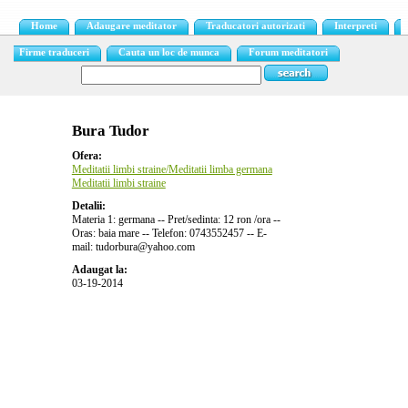
Home
Adaugare meditator
Traducatori autorizati
Interpreti
Firme traduceri
Cauta un loc de munca
Forum meditatori
Bura Tudor
Ofera:
Meditatii limbi straine/Meditatii limba germana
Meditatii limbi straine
Detalii:
Materia 1: germana -- Pret/sedinta: 12 ron /ora --
Oras: baia mare -- Telefon: 0743552457 -- E-
mail: tudorbura@yahoo.com
Adaugat la:
03-19-2014