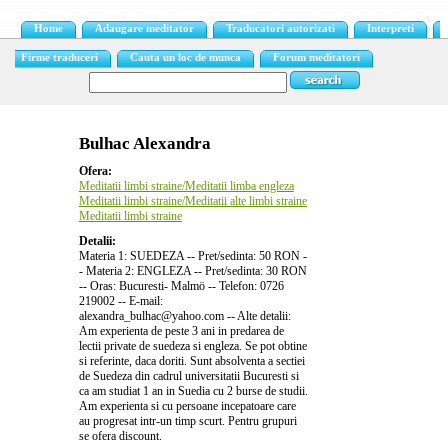
Home
Adaugare meditator
Traducatori autorizati
Interpreti
Firme traduceri
Cauta un loc de munca
Forum meditatori
Bulhac Alexandra
Ofera:
Meditatii limbi straine/Meditatii limba engleza
Meditatii limbi straine/Meditatii alte limbi straine
Meditatii limbi straine
Detalii:
Materia 1: SUEDEZA -- Pret/sedinta: 50 RON -
- Materia 2: ENGLEZA -- Pret/sedinta: 30 RON
-- Oras: Bucuresti- Malmö -- Telefon: 0726
219002 -- E-mail:
alexandra_bulhac@yahoo.com -- Alte detalii:
Am experienta de peste 3 ani in predarea de
lectii private de suedeza si engleza. Se pot obtine
si referinte, daca doriti. Sunt absolventa a sectiei
de Suedeza din cadrul universitatii Bucuresti si
ca am studiat 1 an in Suedia cu 2 burse de studii.
Am experienta si cu persoane incepatoare care
au progresat intr-un timp scurt. Pentru grupuri
se ofera discount.