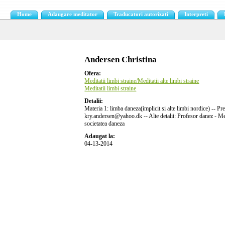
Home
Adaugare meditator
Traducatori autorizati
Interpreti
Andersen Christina
Ofera:
Meditatii limbi straine/Meditatii alte limbi straine
Meditatii limbi straine
Detalii:
Materia 1: limba daneza(implicit si alte limbi nordice) -- Pr
kry.andersen@yahoo.dk -- Alte detalii: Profesor danez - Medi
societatea daneza
Adaugat la:
04-13-2014