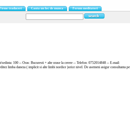
Firme traduceri
Cauta un loc de munca
Forum meditatori
et/sedinta: 100 -- Oras: Bucuresti + alte orase la cerere -- Telefon: 0752014848 -- E-mail:
tez limba daneza ( implicit si alte limbi nordice )orice nivel. De asemeni asigur consultanta pe